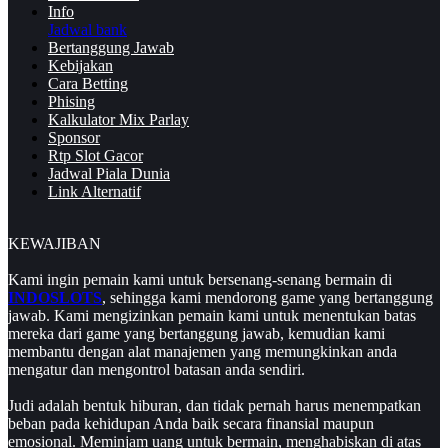
Info
Jadwal bank
Bertanggung Jawab
Kebijakan
Cara Betting
Phising
Kalkulator Mix Parlay
Sponsor
Rtp Slot Gacor
Jadwal Piala Dunia
Link Alternatif
KEWAJIBAN
Kami ingin pemain kami untuk bersenang-senang bermain di
INDOSLOTS
, sehingga kami mendorong game yang bertanggung
jawab. Kami mengizinkan pemain kami untuk menentukan batas
mereka dari game yang bertanggung jawab, kemudian kami
membantu dengan alat manajemen yang memungkinkan anda
mengatur dan mengontrol batasan anda sendiri.
Judi adalah bentuk hiburan, dan tidak pernah harus menempatkan
beban pada kehidupan Anda baik secara finansial maupun
emosional. Meminjam uang untuk bermain, menghabiskan di atas