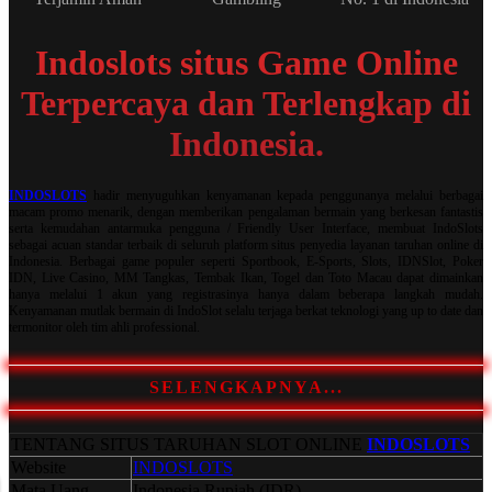
Indoslots situs Game Online
Terpercaya dan Terlengkap di
Indonesia.
INDOSLOTS
hadir menyuguhkan kenyamanan kepada penggunanya melalui berbagai
macam promo menarik, dengan memberikan pengalaman bermain yang berkesan fantastis
serta kemudahan antarmuka pengguna / Friendly User Interface, membuat IndoSlots
sebagai acuan standar terbaik di seluruh platform situs penyedia layanan taruhan online di
Indonesia. Berbagai game populer seperti Sportbook, E-Sports, Slots, IDNSlot, Poker
IDN, Live Casino, MM Tangkas, Tembak Ikan, Togel dan Toto Macau dapat dimainkan
hanya melalui 1 akun yang registrasinya hanya dalam beberapa langkah mudah.
Kenyamanan mutlak bermain di IndoSlot selalu terjaga berkat teknologi yang up to date dan
termonitor oleh tim ahli professional.
SELENGKAPNYA...
TENTANG SITUS TARUHAN SLOT ONLINE
INDOSLOTS
Website
INDOSLOTS
Mata Uang
Indonesia Rupiah (IDR)