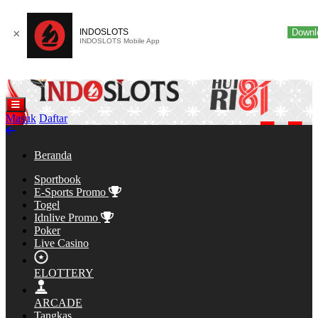
×
INDOSLOTS
Downl
INDOSLOTS Mobile App
Masuk
Daftar
Beranda
Sportbook
E-Sports
Promo
Togel
Idnlive
Promo
Poker
Live Casino
ELOTTERY
ARCADE
Tangkas