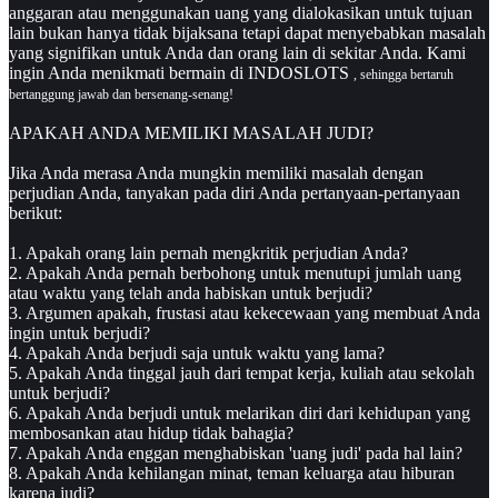
anggaran atau menggunakan uang yang dialokasikan untuk tujuan
lain bukan hanya tidak bijaksana tetapi dapat menyebabkan masalah
yang signifikan untuk Anda dan orang lain di sekitar Anda. Kami
ingin Anda menikmati bermain di INDOSLOTS
, sehingga bertaruh
bertanggung jawab dan bersenang-senang!
APAKAH ANDA MEMILIKI MASALAH JUDI?
Jika Anda merasa Anda mungkin memiliki masalah dengan
perjudian Anda, tanyakan pada diri Anda pertanyaan-pertanyaan
berikut:
1. Apakah orang lain pernah mengkritik perjudian Anda?
2. Apakah Anda pernah berbohong untuk menutupi jumlah uang
atau waktu yang telah anda habiskan untuk berjudi?
3. Argumen apakah, frustasi atau kekecewaan yang membuat Anda
ingin untuk berjudi?
4. Apakah Anda berjudi saja untuk waktu yang lama?
5. Apakah Anda tinggal jauh dari tempat kerja, kuliah atau sekolah
untuk berjudi?
6. Apakah Anda berjudi untuk melarikan diri dari kehidupan yang
membosankan atau hidup tidak bahagia?
7. Apakah Anda enggan menghabiskan 'uang judi' pada hal lain?
8. Apakah Anda kehilangan minat, teman keluarga atau hiburan
karena judi?