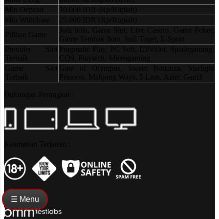
Min Deposit
10.000 IDR (Rp/Rupiah)
Min Withdraw
25.000 IDR (Rp/Rupiah)
Judi bola, Game Slot, Live Casino, Game Poker,
Pilihan Game
Game Tembak Ikan, Judi Togel, E-Sport
Provider Slot
Pragmatic Play, PG Soft, IDNSlot, Spadegaming,
Terbaik
CQ9, Playtech, Microgaming
Game Slot
Gate of Olympus, Sweet Bonanza, Starlight
Terbaik
Princess, Mahjong Ways, 5 Lion, Aztec Gam3
Dukungan Perangkat :
Keamanan Terjamin :
Lisensi :
☰ Menu