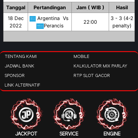
Tanggal
Pertandingan
Jam ( WIB )
Hasil
18 Dec
Argentina Vs
3 - 3 (4-2
22:00
2022
Perancis
penalty)
TENTANG KAMI
MOBILE
JADWAL BANK
KALKULATOR MIX PARLAY
SPONSOR
RTP SLOT GACOR
LINK ALTERNATIF
JACKPOT
SERVICE
ENGINE