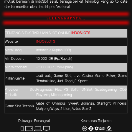
mutlak bermain di IndoSlot selalu terjaga berkat teknologi yang up to date
dan termonitor oleh tim ahli professional.
SELENGKAPNYA...
TENTANG SITUS TARUHAN SLOT ONLINE
INDOSLOTS
Website
INDOSLOTS
Mata Uang
Indonesia Rupiah (IDR)
Min Deposit
10.000 IDR (Rp/Rupiah)
Min Withdraw
25.000 IDR (Rp/Rupiah)
Judi bola, Game Slot, Live Casino, Game Poker, Game
Pilihan Game
Tembak Ikan, Judi Togel, E-Sport
Provider Slot
Pragmatic Play, PG Soft, IDNSlot, Spadegaming, CQ9,
Terbaik
Playtech, Microgaming
Gate of Olympus, Sweet Bonanza, Starlight Princess,
Game Slot Terbaik
Mahjong Ways, 5 Lion, Aztec Gam3
Dukungan Perangkat :
Keamanan Terjamin :