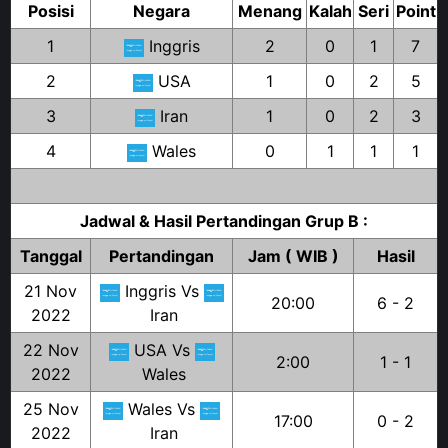
Posisi
Negara
Menang
Kalah
Seri
Point
1
Inggris
2
0
1
7
2
USA
1
0
2
5
3
Iran
1
0
2
3
4
Wales
0
1
1
1
Jadwal & Hasil Pertandingan Grup B :
Tanggal
Pertandingan
Jam ( WIB )
Hasil
21 Nov
Inggris Vs
20:00
6 - 2
2022
Iran
22 Nov
USA Vs
2:00
1 - 1
2022
Wales
25 Nov
Wales Vs
17:00
0 - 2
2022
Iran