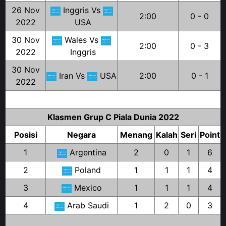
26 Nov
Inggris Vs
2:00
0 - 0
2022
USA
30 Nov
Wales Vs
2:00
0 - 3
2022
Inggris
30 Nov
Iran Vs
USA
2:00
0 - 1
2022
Klasmen Grup C Piala Dunia 2022
Posisi
Negara
Menang
Kalah
Seri
Point
1
Argentina
2
0
1
6
2
Poland
1
1
1
4
3
Mexico
1
1
1
4
4
Arab Saudi
1
2
0
3