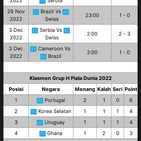
2022
Serbia
28 Nov
Brazil Vs
23:00
1 - 0
2022
Swiss
3 Dec
Serbia Vs
2:00
2 - 3
2022
Swiss
3 Dec
Cameroon Vs
2:00
1 - 0
2022
Brazil
Klasmen Grup H Piala Dunia 2022
Posisi
Negara
Menang
Kalah
Seri
Point
1
Portugal
2
1
0
6
2
Korea Selatan
1
1
1
4
3
Uruguay
1
1
1
4
4
Ghana
1
2
0
3