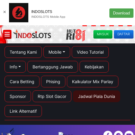
×
INDOSLOTS
Download
INDOSLOTS Mobile App
MASUK
DAFTAR
Tentang Kami
Mobile
Video Tutorial
Info
Bertanggung Jawab
Kebijakan
Cara Betting
Phising
Kalkulator Mix Parlay
Sponsor
Rtp Slot Gacor
Jadwal Piala Dunia
Link Alternatif