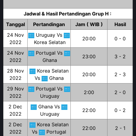
Jadwal & Hasil Pertandingan Grup H :
Tanggal
Pertandingan
Jam ( WIB )
Hasil
24 Nov
Uruguay Vs
20:00
0 - 0
2022
Korea Selatan
24 Nov
Portugal Vs
23:00
3 - 2
2022
Ghana
28 Nov
Korea Selatan
20:00
2 - 3
2022
Vs
Ghana
29 Nov
Portugal Vs
2:00
2 - 0
2022
Uruguay
2 Dec
Ghana Vs
22:00
0 - 2
2022
Uruguay
2 Dec
Korea Selatan
22:00
2 - 1
2022
Vs
Portugal