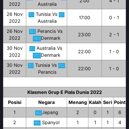
2:00
4 - 1
2022
Australia
26 Nov
Tunisia Vs
17:00
0 - 1
2022
Australia
26 Nov
Perancis Vs
23:00
2 - 1
2022
Denmark
30 Nov
Australia Vs
22:00
1 - 0
2022
Denmark
30 Nov
Tunisia Vs
22:00
1 - 0
2022
Perancis
Klasmen Grup E Piala Dunia 2022
Posisi
Negara
Menang
Kalah
Seri
Point
1
Jepang
2
0
1
6
2
Spanyol
1
1
1
4