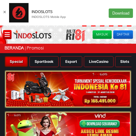
×
INDOSLOTS
Download
INDOSLOTS Mobile App
MASUK
DAFTAR
Promosi
BERANDA
Special
Sportbook
Esport
LiveCasino
Slots