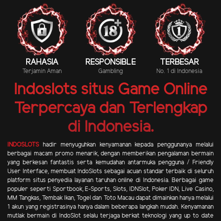
RAHASIA
RESPONSIBLE
TERBESAR
Terjamin Aman
Gambling
No. 1 di Indonesia
Indoslots situs Game Online
Terpercaya dan Terlengkap
di Indonesia.
INDOSLOTS
hadir menyuguhkan kenyamanan kepada penggunanya melalui
berbagai macam promo menarik, dengan memberikan pengalaman bermain
yang berkesan fantastis serta kemudahan antarmuka pengguna / Friendly
User Interface, membuat IndoSlots sebagai acuan standar terbaik di seluruh
platform situs penyedia layanan taruhan online di Indonesia. Berbagai game
populer seperti Sportbook, E-Sports, Slots, IDNSlot, Poker IDN, Live Casino,
MM Tangkas, Tembak Ikan, Togel dan Toto Macau dapat dimainkan hanya melalui
1 akun yang registrasinya hanya dalam beberapa langkah mudah. Kenyamanan
mutlak bermain di IndoSlot selalu terjaga berkat teknologi yang up to date