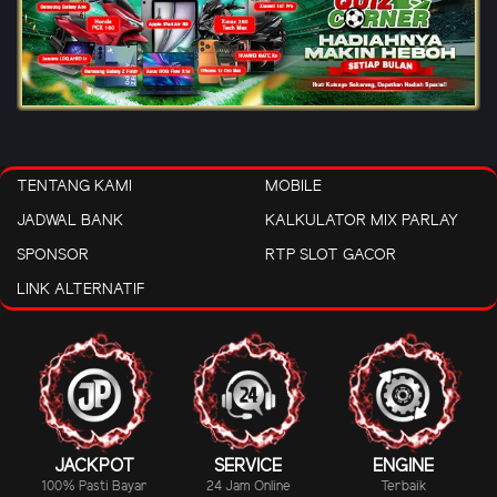
TENTANG KAMI
MOBILE
JADWAL BANK
KALKULATOR MIX PARLAY
SPONSOR
RTP SLOT GACOR
LINK ALTERNATIF
JACKPOT
SERVICE
ENGINE
100% Pasti Bayar
24 Jam Online
Terbaik