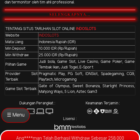
dan termonitor oleh tim ahli professional.
SELENGKAPNYA...
TENTANG SITUS TARUHAN SLOT ONLINE
INDOSLOTS
Website
INDOSLOTS
Mata Uang
Indonesia Rupiah (IDR)
Min Deposit
10.000 IDR (Rp/Rupiah)
Min Withdraw
25.000 IDR (Rp/Rupiah)
Judi bola, Game Slot, Live Casino, Game Poker, Game
Pilihan Game
Tembak Ikan, Judi Togel, E-Sport
Provider Slot
Pragmatic Play, PG Soft, IDNSlot, Spadegaming, CQ9,
Terbaik
Playtech, Microgaming
Gate of Olympus, Sweet Bonanza, Starlight Princess,
Game Slot Terbaik
Mahjong Ways, 5 Lion, Aztec Gam3
Dukungan Perangkat :
Keamanan Terjamin :
☰ Menu
Lisensi :